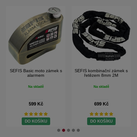
-26%
SEFIS RCX moto batoh na
SEFIS Sport brašna 2v1 na
motorku
motocykl
Na skladě
Na skladě
1 099 Kč
1 490 Kč
699 Kč
Doprava Zdarma
DO KOŠÍKU
DO KOŠÍKU