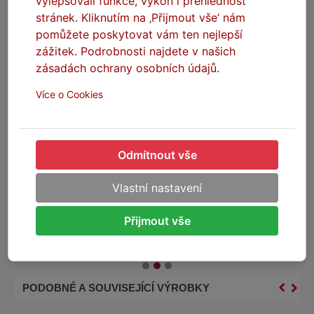
vylepšovali funkce, výkon i přehlednost
stránek. Kliknutím na ‚Přijmout vše‘ nám
pomůžete poskytovat vám ten nejlepší
zážitek. Podrobnosti najdete v našich
zásadách ochrany osobních údajů.
Více o Cookies
SEFIS Supreme
SEFIS Supreme
mikrovláknová utěrka ručník
mikrovláknová utěrka ručník
Odmítnout vše
800GSM 40*30cm XL
800GSM 50*96cm XXL
Na skladě
Na skladě
Vlastní nastavení
99 Kč
199 Kč
Přijmout vše
DO KOŠÍKU
DO KOŠÍKU
PODOBNÉ A SOUVISEJÍCÍ VÝROBKY