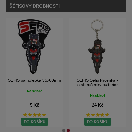
ŠÉFISOVY DROBNOSTI
SEFIS moto klíčenka
SEFIS samolepka
SEFIS 
75x23x3mm
100x32mm
Na skladě
Na skladě
25 Kč
5 Kč
DO KOŠÍKU
DO KOŠÍKU