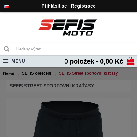
Přihlásit se
Registrace
0 položek - 0,00 Kč
MENU
SEFIS oblečení
SEFIS Street sportovní kraťasy
Domů
SEFIS STREET SPORTOVNÍ KRAŤASY