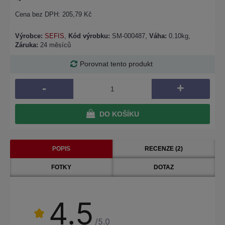
Cena bez DPH: 205,79 Kč
Výrobce:
SEFIS
,
Kód výrobku:
SM-000487
,
Váha:
0.10kg,
Záruka:
24 měsíců
Porovnat tento produkt
-
+
DO KOŠÍKU
POPIS
RECENZE (2)
FOTKY
DOTAZ
4.5
/5.0