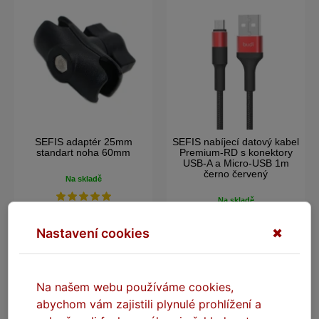
SEFIS adaptér 25mm
SEFIS nabíjecí datový kabel
standart noha 60mm
Premium-RD s konektory
USB-A a Micro-USB 1m
černo červený
Na skladě
Na skladě
249 Kč
89 Kč
Nastavení cookies
✖
DO KOŠÍKU
DO KOŠÍKU
Na našem webu používáme cookies,
PODOBNÉ A SOUVISEJÍCÍ VÝROBKY
abychom vám zajistili plynulé prohlížení a