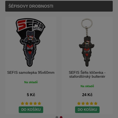
ŠÉFISOVY DROBNOSTI
SEFIS samolepka 95x60mm
SEFIS Šéfis klíčenka -
stafordšírský bulteriér
Na skladě
Na skladě
5 Kč
24 Kč
DO KOŠÍKU
DO KOŠÍKU