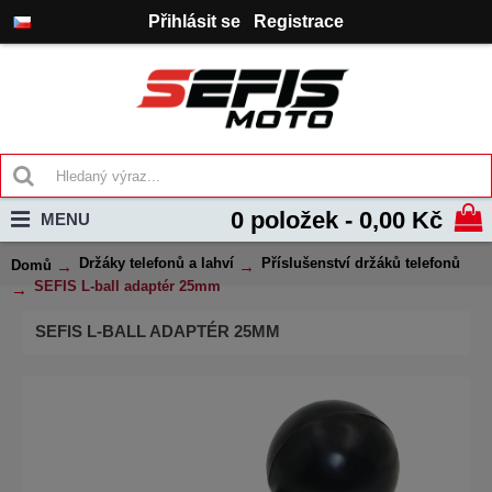
Přihlásit se
Registrace
0 položek - 0,00 Kč
MENU
Držáky telefonů a lahví
Příslušenství držáků telefonů
Domů
SEFIS L-ball adaptér 25mm
SEFIS L-BALL ADAPTÉR 25MM