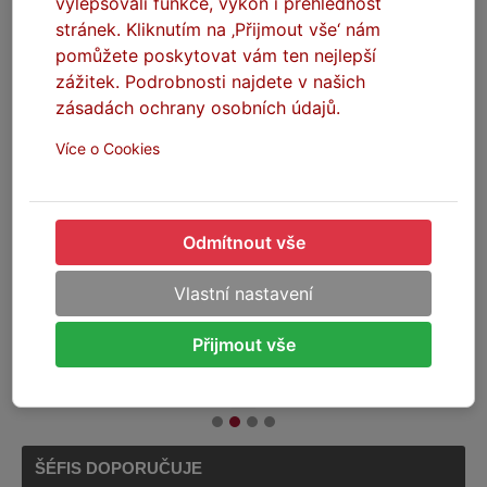
vylepšovali funkce, výkon i přehlednost
stránek. Kliknutím na ‚Přijmout vše‘ nám
pomůžete poskytovat vám ten nejlepší
zážitek. Podrobnosti najdete v našich
zásadách ochrany osobních údajů.
Více o Cookies
SEFIS T-ball adaptér 16-
SEFIS D-ball adaptér 25mm
Odmítnout vše
32mm
Na skladě
Vlastní nastavení
Na skladě
Přijmout vše
249 Kč
249 Kč
DO KOŠÍKU
DO KOŠÍKU
ŠÉFIS DOPORUČUJE