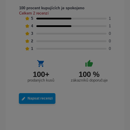
100 procent kupujících je spokojeno
Celkem 2 recenzí
5
1
4
1
3
0
2
0
1
0
100+
100 %
prodaných kusů
zákazníků doporučuje
Napsat recenzi