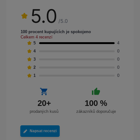
5.0
/5.0
100 procent kupujících je spokojeno
Celkem 4 recenzí
5
4
4
0
3
0
2
0
1
0
20+
100 %
prodaných kusů
zákazníků doporučuje
Napsat recenzi