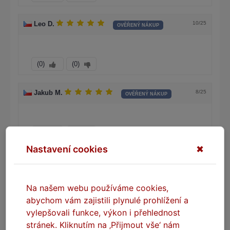
10/25
Leo D.
OVĚŘENÝ NÁKUP
(0)
(0)
8/25
Jakub M.
OVĚŘENÝ NÁKUP
(0)
(0)
Nastavení cookies
✖
DOPORUČENÉ VÝROBKY
Na našem webu používáme cookies,
abychom vám zajistili plynulé prohlížení a
NA DOTAZ
vylepšovali funkce, výkon i přehlednost
stránek. Kliknutím na ‚Přijmout vše‘ nám