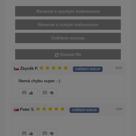
Recenze s vysokým hodnocením
Recenze s nízkým hodnocením
Ověřené recenze
Smazat filtr
8/25
Zbyněk P.
OVĚŘENÝ NÁKUP
Nemá chybu super :-)
(0)
(0)
4/26
Peter S.
OVĚŘENÝ NÁKUP
(0)
(0)