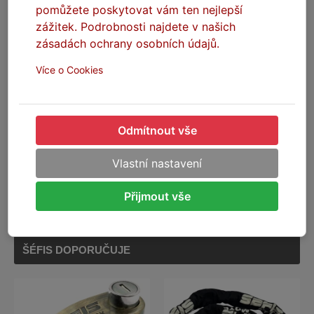
pomůžete poskytovat vám ten nejlepší
zážitek. Podrobnosti najdete v našich
zásadách ochrany osobních údajů.
Více o Cookies
SEFIS Supreme
SEFIS Supreme
mikrovláknová utěrka ručník
mikrovláknová utěrka ručník
800GSM 40*30cm XL
800GSM 50*96cm XXL
Odmítnout vše
Na skladě
Na dotaz
Vlastní nastavení
99 Kč
199 Kč
Přijmout vše
DO KOŠÍKU
NA DOTAZ
ŠÉFIS DOPORUČUJE
-26%