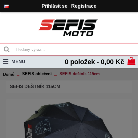
Přihlásit se
Registrace
0 položek - 0,00 Kč
MENU
SEFIS oblečení
SEFIS deštník 115cm
Domů
SEFIS DEŠTNÍK 115CM