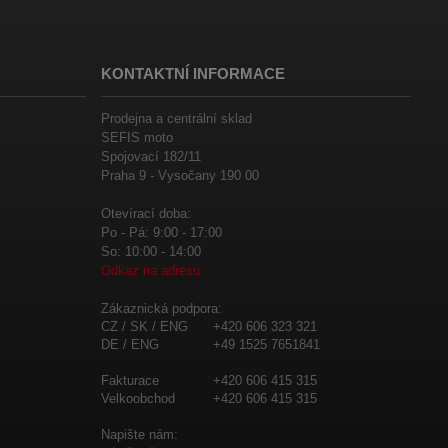
KONTAKTNÍ INFORMACE
Prodejna a centrální sklad
SEFIS moto
Spojovací 182/11
Praha 9 - Vysočany 190 00
Otevírací doba:
Po - Pá: 9:00 - 17:00
So: 10:00 - 14:00
Odkaz na adresu
Zákaznická podpora:
CZ / SK / ENG
+420 606 323 321
DE / ENG
+49 1525 7651841
Fakturace
+420 606 415 315
Velkoobchod
+420 606 415 315
Napište nám: