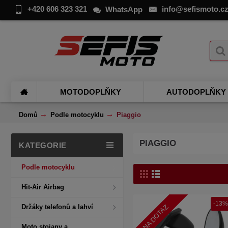
+420 606 323 321
info@sefismoto.c
WhatsApp
MOTODOPLŇKY
AUTODOPLŇKY
Domů
Podle motocyklu
Piaggio
PIAGGIO
KATEGORIE
Podle motocyklu
Hit-Air Airbag
-13%
NA DOTAZ
Držáky telefonů a lahví
Moto stojany a