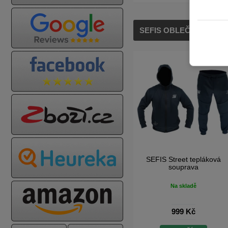
SEFIS OBLEČENÍ
a
SEFIS Snapback kšiltovka
SEFIS Street tepláková
souprava
Na skladě
Na skladě
199 Kč
999 Kč