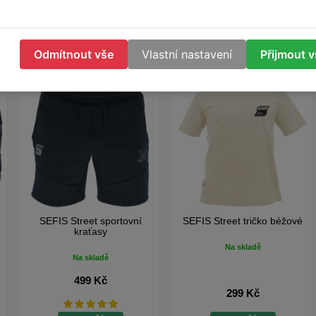
Odmítnout vše
Vlastní nastavení
Přijmout 
SEFIS Street sportovní
SEFIS Street tričko béžové
kraťasy
Na skladě
Na skladě
499 Kč
299 Kč