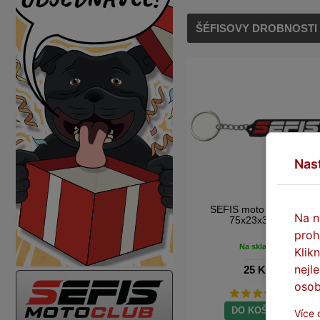
ŠÉFISOVY DROBNOSTI
Nas
SEFIS moto klíčenka
Na n
75x23x3mm
proh
Na skladě
Klik
nejl
25 Kč
osob
DO KOŠÍKU
Více 