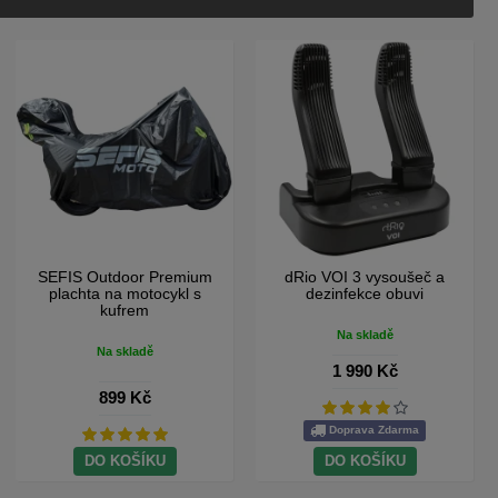
SEFIS Outdoor Premium
dRio VOI 3 vysoušeč a
plachta na motocykl s
dezinfekce obuvi
kufrem
Na skladě
Na skladě
1 990 Kč
899 Kč
Doprava Zdarma
DO KOŠÍKU
DO KOŠÍKU