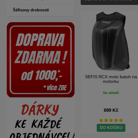
Šéfisovy drobnosti
 s
SEFIS kombinační zámek s
SEFIS RCX moto batoh na
řetězem 8mm 2M
motorku
Na skladě
Na skladě
699 Kč
699 Kč
DO KOŠÍKU
DO KOŠÍKU