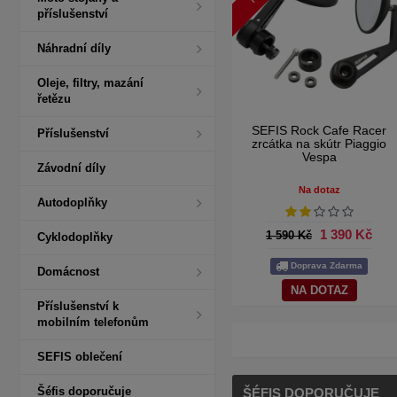
příslušenství
Náhradní díly
Oleje, filtry, mazání
řetězu
SEFIS Rock Cafe Racer
Příslušenství
zrcátka na skútr Piaggio
Vespa
Závodní díly
Na dotaz
Autodoplňky
1 390 Kč
1 590 Kč
Cyklodoplňky
Doprava Zdarma
Domácnost
NA DOTAZ
Příslušenství k
mobilním telefonům
SEFIS oblečení
Šéfis doporučuje
ŠÉFIS DOPORUČUJE