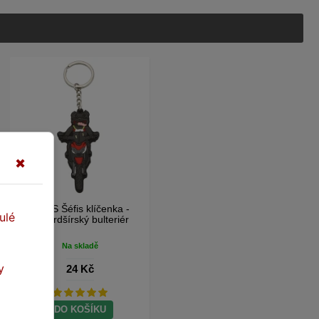
✖
SEFIS Šéfis klíčenka -
ulé
stafordšírský bulteriér
Na skladě
y
24 Kč
DO KOŠÍKU