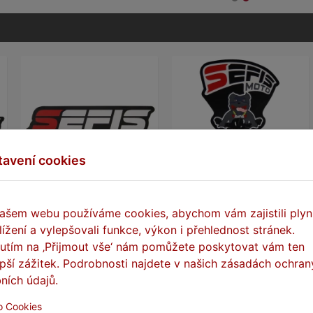
tavení cookies
SEFIS samolepka
SEFIS samolepka 95x60mm
ašem webu používáme cookies, abychom vám zajistili plyn
100x32mm
lížení a vylepšovali funkce, výkon i přehlednost stránek.
Na skladě
Na skladě
nutím na ‚Přijmout vše‘ nám pomůžete poskytovat vám ten
epší zážitek. Podrobnosti najdete v našich zásadách ochran
5 Kč
5 Kč
ních údajů.
DO KOŠÍKU
DO KOŠÍKU
o Cookies