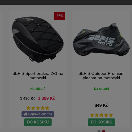
-26%
SEFIS Sport brašna 2v1 na
SEFIS Outdoor Premium
motocykl
plachta na motocykl
Na skladě
Na skladě
1 099 Kč
1 490 Kč
849 Kč
Doprava Zdarma
DO KOŠÍKU
DO KOŠÍKU