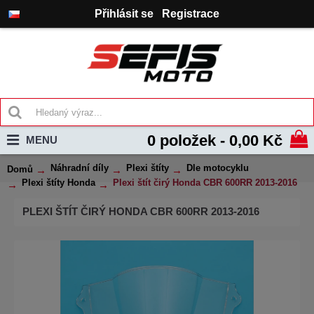
Přihlásit se
Registrace
0 položek - 0,00 Kč
MENU
Náhradní díly
Plexi štíty
Dle motocyklu
Domů
Plexi štíty Honda
Plexi štít čirý Honda CBR 600RR 2013-2016
PLEXI ŠTÍT ČIRÝ HONDA CBR 600RR 2013-2016