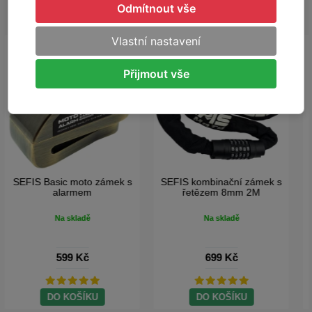
ŠÉFIS DOPORUČUJE
Odmítnout vše
Vlastní nastavení
-26%
Přijmout vše
SEFIS RCX moto batoh na
SEFIS Sport brašna 2v1 na
motorku
motocykl
Na skladě
Na skladě
1 099 Kč
1 490 Kč
699 Kč
Doprava Zdarma
DO KOŠÍKU
DO KOŠÍKU