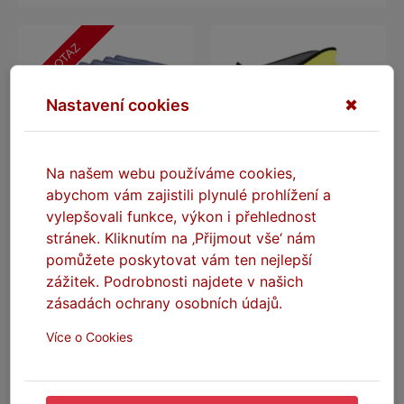
NA DOTAZ
Nastavení cookies
✖
Na našem webu používáme cookies,
abychom vám zajistili plynulé prohlížení a
vylepšovali funkce, výkon i přehlednost
SEFIS mikrovláknová čisticí
SEFIS Supreme
utěrka 5ks GSM450
mikrovláknová utěrka ručník
stránek. Kliknutím na ‚Přijmout vše‘ nám
40*40cm šedá
800GSM 50*96cm XXL
pomůžete poskytovat vám ten nejlepší
Na dotaz
Na skladě
zážitek. Podrobnosti najdete v našich
zásadách ochrany osobních údajů.
149 Kč
199 Kč
Více o Cookies
NA DOTAZ
DO KOŠÍKU