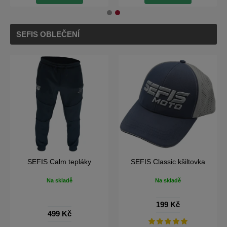
SEFIS OBLEČENÍ
SEFIS Snapback kšiltovka
SEFIS Street tepláková
souprava
Na skladě
Na skladě
199 Kč
999 Kč