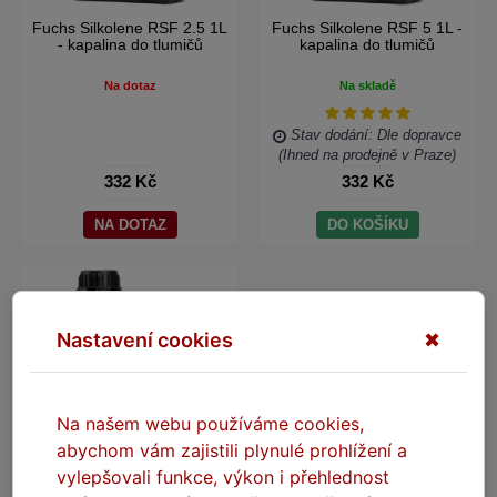
Fuchs Silkolene RSF 2.5 1L
Fuchs Silkolene RSF 5 1L -
- kapalina do tlumičů
kapalina do tlumičů
Na dotaz
Na skladě
Stav dodání: Dle dopravce
(Ihned na prodejně v Praze)
332 Kč
332 Kč
NA DOTAZ
DO KOŠÍKU
Nastavení cookies
✖
Na našem webu používáme cookies,
abychom vám zajistili plynulé prohlížení a
vylepšovali funkce, výkon i přehlednost