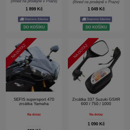
(Ihned na prodejně v Praze)
(Ihned na prodejně v Praze)
1 899 Kč
1 049 Kč
Doprava Zdarma
Doprava Zdarma
DO KOŠÍKU
DO KOŠÍKU
NA DOTAZ
NA DOTAZ
SEFIS supersport 470
Zrcátka 337 Suzuki GSXR
zrcátka Yamaha
600 / 750 / 1000
Na dotaz
Na dotaz
1 090 Kč