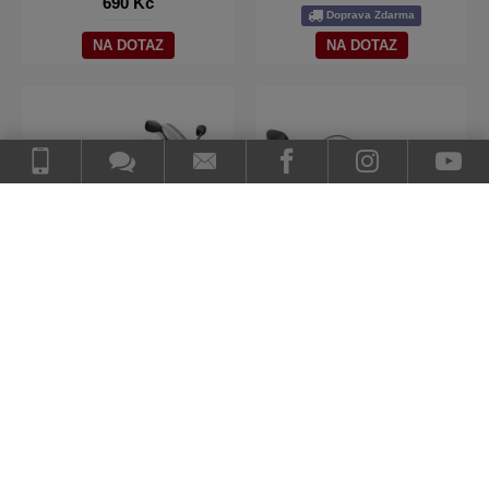
690 Kč
Doprava Zdarma
NA DOTAZ
NA DOTAZ
Zrcátka 439 Suzuki 1250S
Zrcátka 444 Yamaha YZF
GSX 650F
R6 2008-2016
Na skladě
Na skladě
Stav dodání: Dle dopravce
Stav dodání: Dle dopravce
(Ihned na prodejně v Praze)
(Ihned na prodejně v Praze)
790 Kč
690 Kč