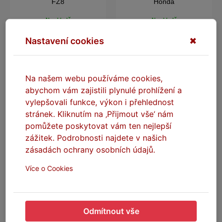
FZ8
Honda
Na skladě
Na skladě
Nastavení cookies
✖
Stav dodání: Dle dopravce
Stav dodání: Dle dopravce
(Ihned na prodejně v Praze)
(Ihned na prodejně v Praze)
599 Kč
790 Kč
Na našem webu používáme cookies,
DO KOŠÍKU
DO KOŠÍKU
abychom vám zajistili plynulé prohlížení a
vylepšovali funkce, výkon i přehlednost
stránek. Kliknutím na ‚Přijmout vše‘ nám
pomůžete poskytovat vám ten nejlepší
zážitek. Podrobnosti najdete v našich
zásadách ochrany osobních údajů.
Více o Cookies
SEFIS Flip Honda zrcátka
SEFIS Flip Kawasaki Z650
Odmítnout vše
zrcátka