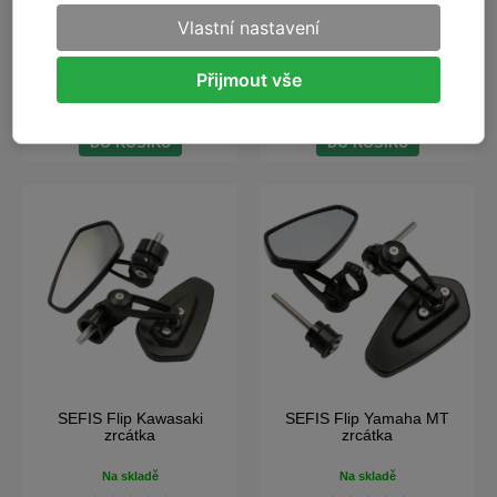
Na skladě
Na skladě
Vlastní nastavení
Stav dodání: Dle dopravce
Stav dodání: Dle dopravce
(Ihned na prodejně v Praze)
(Ihned na prodejně v Praze)
Přijmout vše
689 Kč
689 Kč
DO KOŠÍKU
DO KOŠÍKU
SEFIS Flip Kawasaki
SEFIS Flip Yamaha MT
zrcátka
zrcátka
Na skladě
Na skladě