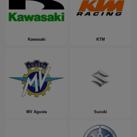
Kawasaki
KTM
MV Agusta
Suzuki