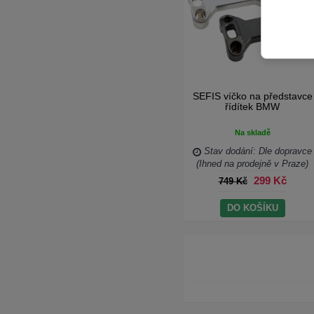
SEFIS víčko na představce
řídítek BMW
Na skladě
Stav dodání: Dle dopravce
(Ihned na prodejně v Praze)
299 Kč
749 Kč
DO KOŠÍKU