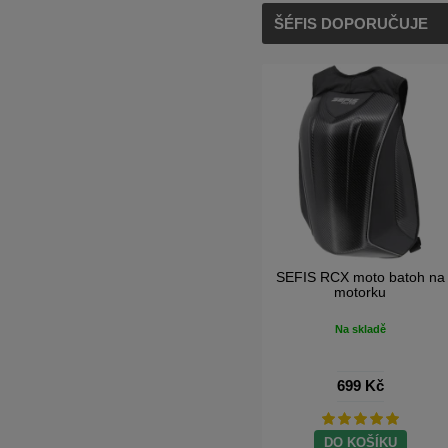
ŠÉFIS DOPORUČUJE
SEFIS RW + držák telefonu
s antiotřesovým adaptérem
Na skladě
659 Kč
DO KOŠÍKU