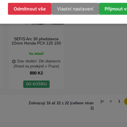
Odmítnout vše
Vlastní nastavení
Přijmout 
SEFIS Arc 30 představce
22mm Honda PCX 125 150
Na skladě
Stav dodání: Dle dopravce
(Ihned na prodejně v Praze)
890 Kč
DO KOŠÍKU
|<
<
1
Zobrazuji 16 až 22 z 22 (celkem stran
2)