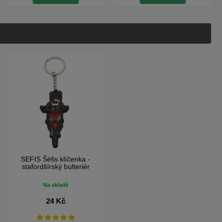
SEFIS Šéfis klíčenka -
stafordšírský bulteriér
Na skladě
24 Kč