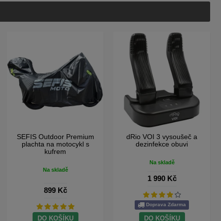
SEFIS kombinační zámek s
SEFIS RCX moto batoh na
řetězem 8mm 2M
motorku
Na skladě
Na skladě
699 Kč
699 Kč
DO KOŠÍKU
DO KOŠÍKU