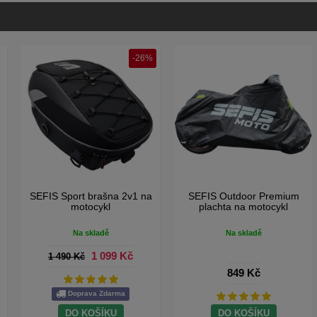
SEFIS mikrovláknové trhací
SEFIS Basic moto zámek s
utěrky 25x25cm 180GSM
alarmem
20ks
Na skladě
Na skladě
149 Kč
599 Kč
DO KOŠÍKU
DO KOŠÍKU