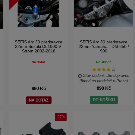
SEFIS Arc 30 představce
SEFIS Arc 30 představce
22mm Suzuki DL1000 V-
22mm Yamaha TDM 850 /
Strom 2002-2018
900
Na dotaz
Na skladě
Stav dodání: Dle dopravce
(Ihned na prodejně v Praze)
890 Kč
890 Kč
DO KOŠÍKU
NA DOTAZ
-27%