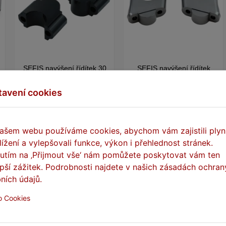
SEFIS navýšení řídítek 30
SEFIS navýšení řídítek
mm BMW
42mm BMW
tavení cookies
Na skladě
Na skladě
Stav dodání: Dle dopravce
Stav dodání: Dle dopravce
(Ihned na prodejně v Praze)
(Ihned na prodejně v Praze)
ašem webu používáme cookies, abychom vám zajistili plyn
lížení a vylepšovali funkce, výkon i přehlednost stránek.
549 Kč
749 Kč
749 Kč
nutím na ‚Přijmout vše‘ nám pomůžete poskytovat vám ten
epší zážitek. Podrobnosti najdete v našich zásadách ochran
DO KOŠÍKU
DO KOŠÍKU
ních údajů.
o Cookies