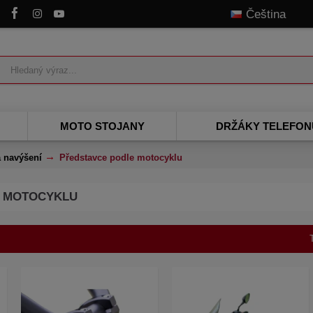
z
Čeština
MOTO STOJANY
DRŽÁKY TELEFON
a navýšení
Představce podle motocyklu
E MOTOCYKLU