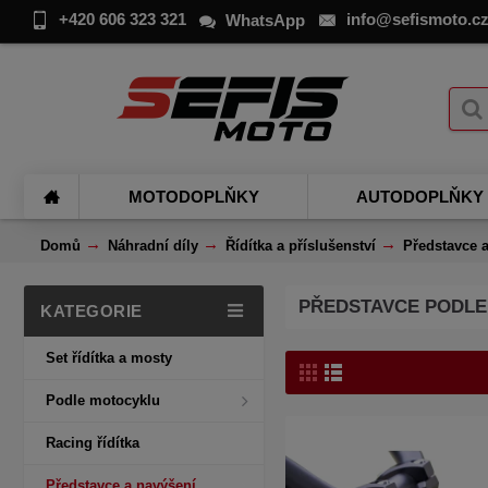
+420 606 323 321
info@sefismoto.c
WhatsApp
MOTODOPLŇKY
AUTODOPLŇKY
Domů
Náhradní díly
Řídítka a příslušenství
Představce 
PŘEDSTAVCE PODL
KATEGORIE
Set řídítka a mosty
Podle motocyklu
Racing řídítka
Představce a navýšení