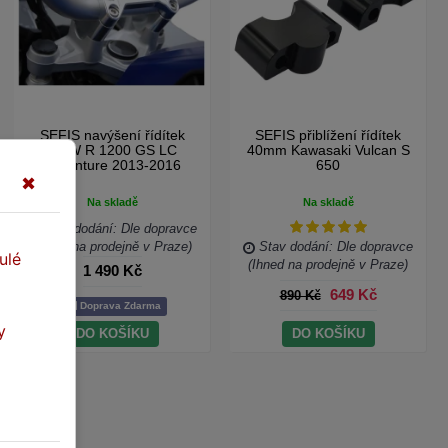
SEFIS navýšení řídítek
SEFIS přiblížení řídítek
BMW R 1200 GS LC
40mm Kawasaki Vulcan S
Adventure 2013-2016
650
✖
Na skladě
Na skladě
Stav dodání: Dle dopravce
(Ihned na prodejně v Praze)
Stav dodání: Dle dopravce
ulé
(Ihned na prodejně v Praze)
1 490 Kč
649 Kč
890 Kč
Doprava Zdarma
y
DO KOŠÍKU
DO KOŠÍKU