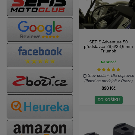
SEFIS Adventure 50
představce 28,6/28,6 mm
Triumph
Na skladě
Stav dodání: Dle dopravce
(Ihned na prodejně v Praze)
890 Kč
DO KOŠÍKU