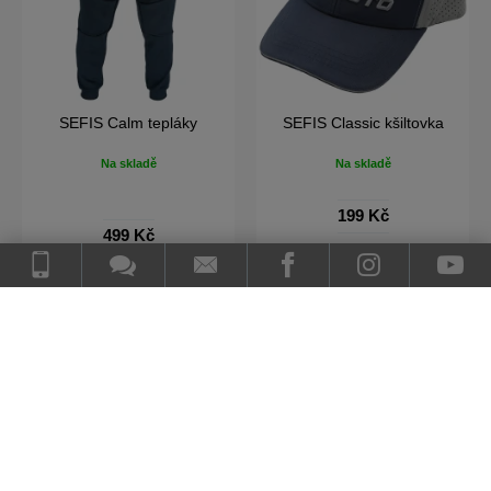
SEFIS Calm tepláky
SEFIS Classic kšiltovka
Na skladě
Na skladě
199 Kč
499 Kč
DO KOŠÍKU
DO KOŠÍKU