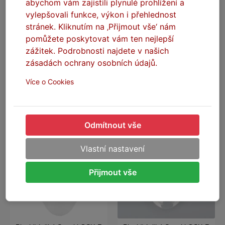
abychom vám zajistili plynulé prohlížení a
vylepšovali funkce, výkon i přehlednost
Plexi štít čirý Suzuki GSX-R
Plexi štít čirý Suzuki GSX-R
stránek. Kliknutím na ‚Přijmout vše‘ nám
1000 2017-2018
1300 1999-2007
pomůžete poskytovat vám ten nejlepší
Na skladě
Na skladě
zážitek. Podrobnosti najdete v našich
Stav dodání: Dle dopravce
zásadách ochrany osobních údajů.
Stav dodání: Dle dopravce
(Ihned na prodejně v Praze)
(Ihned na prodejně v Praze)
Více o Cookies
690 Kč
690 Kč
DO KOŠÍKU
DO KOŠÍKU
Odmítnout vše
Vlastní nastavení
Přijmout vše