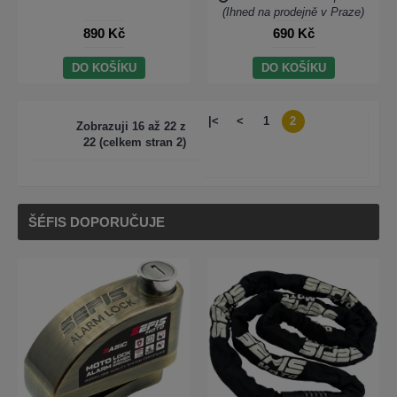
(Ihned na prodejně v Praze)
890 Kč
690 Kč
DO KOŠÍKU
DO KOŠÍKU
|<
<
1
2
Zobrazuji 16 až 22 z
22 (celkem stran 2)
ŠÉFIS DOPORUČUJE