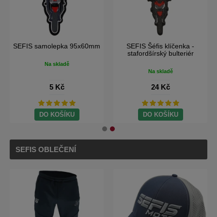
IS samolepka
SEFIS samolepka 95x60mm
SEFIS Šéf
100x32mm
stafordšír
Na skladě
Na skladě
Na 
5 Kč
5 Kč
2
O KOŠÍKU
DO KOŠÍKU
DO 
SEFIS OBLEČENÍ