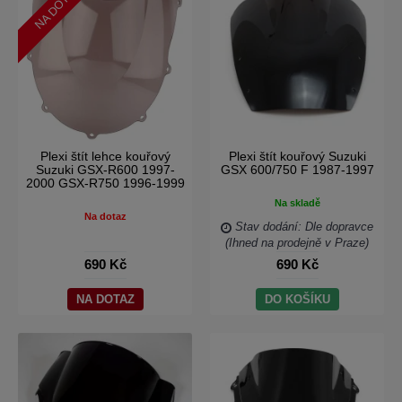
NA DOTAZ
Plexi štít lehce kouřový
Plexi štít kouřový Suzuki
Suzuki GSX-R600 1997-
GSX 600/750 F 1987-1997
2000 GSX-R750 1996-1999
Na skladě
Na dotaz
Stav dodání: Dle dopravce
(Ihned na prodejně v Praze)
690 Kč
690 Kč
NA DOTAZ
DO KOŠÍKU