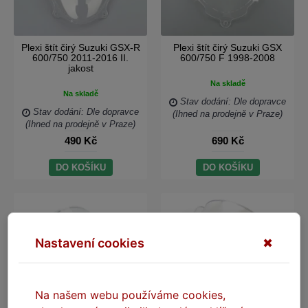
Plexi štít čirý Suzuki GSX-R
Plexi štít čirý Suzuki GSX
600/750 2011-2016 II.
600/750 F 1998-2008
jakost
Na skladě
Na skladě
Stav dodání: Dle dopravce
Stav dodání: Dle dopravce
(Ihned na prodejně v Praze)
(Ihned na prodejně v Praze)
490 Kč
690 Kč
DO KOŠÍKU
DO KOŠÍKU
Nastavení cookies
✖
Na našem webu používáme cookies,