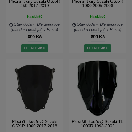
Plexi štít čirý Suzuki GSX-R
Plexi štít čirý Suzuki GSX-R
250 2017-2019
1000 2005-2006
Na skladě
Na skladě
Stav dodání: Dle dopravce
Stav dodání: Dle dopravce
(Ihned na prodejně v Praze)
(Ihned na prodejně v Praze)
690 Kč
690 Kč
DO KOŠÍKU
DO KOŠÍKU
Plexi štít kouřový Suzuki
Plexi štít kouřový Suzuki TL
GSX-R 1000 2017-2018
1000R 1998-2002