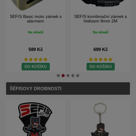
zámek s
SEFIS RCX moto batoh na
SEFIS Sport brašna 2v
2M
motorku
motocykl
Na skladě
Na skladě
1 099 Kč
1 490 Kč
699 Kč
Doprava Zdarma
DO KOŠÍKU
DO KOŠÍKU
ŠÉFISOVY DROBNOSTI