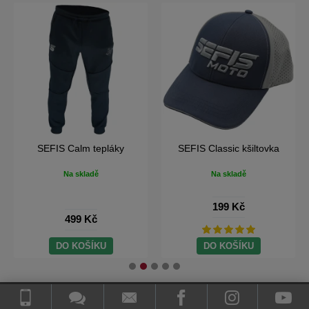
SEFIS Snapback kšiltovka
SEFIS Street tepláková
souprava
Na skladě
Na skladě
199 Kč
999 Kč
DO KOŠÍKU
DO KOŠÍKU