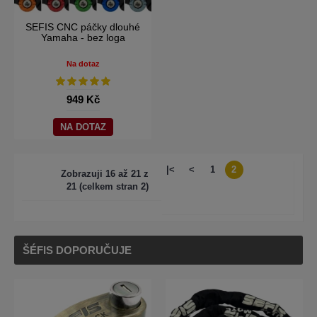
SEFIS CNC páčky dlouhé
Yamaha - bez loga
Na dotaz
949 Kč
NA DOTAZ
|<
<
1
2
Zobrazuji 16 až 21 z
21 (celkem stran 2)
ŠÉFIS DOPORUČUJE
-26%