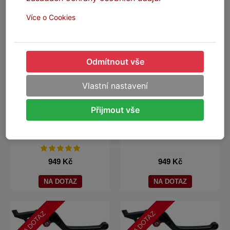
NA DOTAZ
NA DOTAZ
Více o Cookies
Odmítnout vše
Vlastní nastavení
SEFIS CNC páčky dlouhé
Přijmout vše
SEFIS CNC páčky dlouhé
Moto Guzzi - bez loga
MV Agusta - bez loga
Na dotaz
Na dotaz
949 Kč
949 Kč
NA DOTAZ
NA DOTAZ
NA DOTAZ
NA DOTAZ