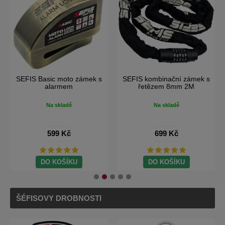
SEFIS RCX moto batoh na
SEFIS Sport brašna 2v1 na
motorku
motocykl
Na skladě
Na skladě
1 099 Kč
1 490 Kč
699 Kč
Doprava Zdarma
DO KOŠÍKU
DO KOŠÍKU
ŠÉFISOVY DROBNOSTI