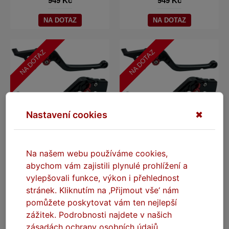
949 Kč
949 Kč
NA DOTAZ
NA DOTAZ
NA DOTAZ
NA DOTAZ
Nastavení cookies
✖
SEFIS CNC páčky dlouhé
SEFIS CNC páčky dlouhé
Na našem webu používáme cookies,
KOVE - bez loga
KTM - bez loga
abychom vám zajistili plynulé prohlížení a
Na dotaz
Na dotaz
vylepšovali funkce, výkon i přehlednost
stránek. Kliknutím na ‚Přijmout vše‘ nám
949 Kč
949 Kč
pomůžete poskytovat vám ten nejlepší
NA DOTAZ
NA DOTAZ
zážitek. Podrobnosti najdete v našich
zásadách ochrany osobních údajů.