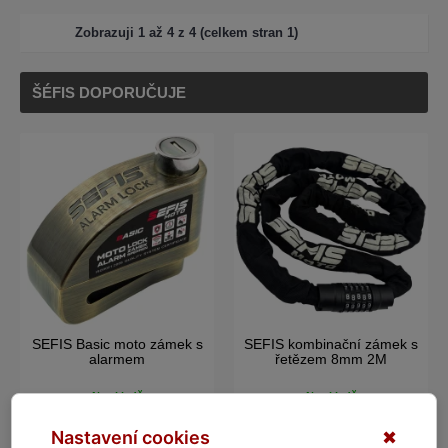
Zobrazuji 1 až 4 z 4 (celkem stran 1)
ŠÉFIS DOPORUČUJE
SEFIS Basic moto zámek s
SEFIS kombinační zámek s
alarmem
řetězem 8mm 2M
Na skladě
Na skladě
Nastavení cookies
✖