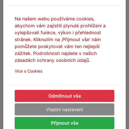
599 Kč
699 Kč
DO KOŠÍKU
DO KOŠÍKU
Na našem webu používáme cookies,
abychom vám zajistili plynulé prohlížení a
vylepšovali funkce, výkon i přehlednost
ŠÉFISOVY DROBNOSTI
stránek. Kliknutím na ‚Přijmout vše‘ nám
pomůžete poskytovat vám ten nejlepší
zážitek. Podrobnosti najdete v našich
zásadách ochrany osobních údajů.
Více o Cookies
Odmítnout vše
Vlastní nastavení
SEFIS samolepka 95x60mm
SEFIS Šéfis klíčenka -
stafordšírský bulteriér
Na skladě
Přijmout vše
Na skladě